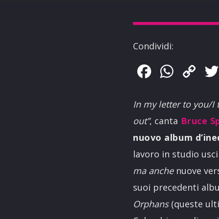
Condividi:
Facebook
WhatsApp
Copy
Link
In my letter to you/I
out”
, canta
Bruce S
nuovo album d’ined
lavoro in studio usc
ma anche
nuove vers
suoi precedenti alb
Orphans
(queste ult