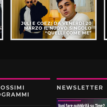
JULI E COEZ: DA VENERDÌ 20
MARZO IL NUOVO SINGOLO
“QUELLI COME ME”
ROSSIMI
NEWSLETTER
OGRAMMI