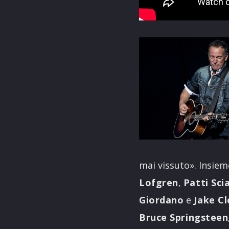
mai vissuto». Insie
Lofgren
,
Patti Sci
Giordano
e
Jake C
Bruce Springsteen