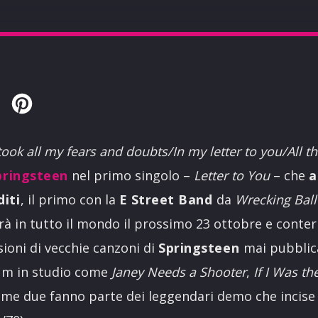
Twitter
Pinterest
 took all my fears and doubts/In my letter to you/All t
pringsteen
nel primo singolo –
Letter to You
– che
a
iti
, il primo con la
E Street Band
da
Wrecking Ball
irà in tutto il mondo il prossimo 23 ottobre e conter
ioni di vecchie canzoni di
Springsteen
mai pubblic
um in studio come
Janey Needs a Shooter
,
If I Was th
ime due fanno parte dei leggendari demo che incise 