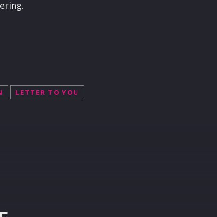
ering.
N
LETTER TO YOU
R