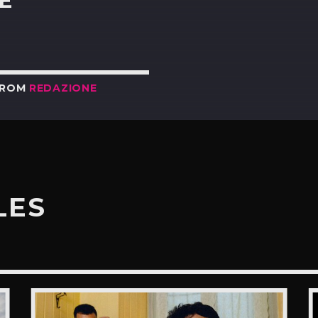
E
FROM
REDAZIONE
LES