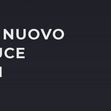
L NUOVO
UCE
N