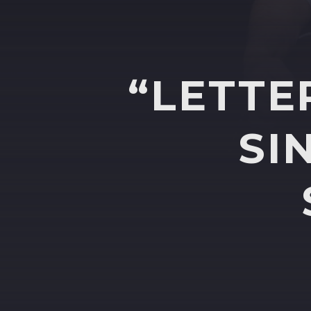
“LETTE
SI