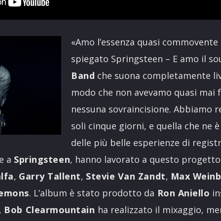
«Amo l’essenza quasi commovente
spiegato Springsteen – E amo il so
Band
che suona completamente live
modo che non avevamo quasi mai f
nessuna sovraincisione. Abbiamo re
soli cinque giorni, e quella che ne 
delle più belle esperienze di regist
me a
Springsteen
, hanno lavorato a questo progett
alfa
,
Garry Tallent
,
Stevie Van Zandt
,
Max Weinb
lemons
. L’album è stato prodotto da
Ron Aniello
in
,
Bob Clearmountain
ha realizzato il mixaggio, m