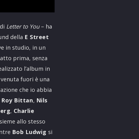
 di
Letter to You
– ha
und della
E Street
 in studio, in un
atto prima, senza
alizzato l’album in
è venuta fuori è una
razione che io abbia
o
Roy Bittan
,
Nils
erg
,
Charlie
sieme allo stesso
entre
Bob Ludwig
si