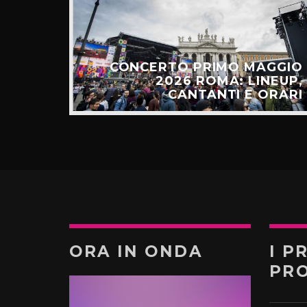
E: IL
CESSO
CONCERTO PRIMO MAGGIO
ALGO
2026 ROMA: LINEUP,
TÚ”
CANTANTI E ORARI
ORA IN ONDA
I P
PR