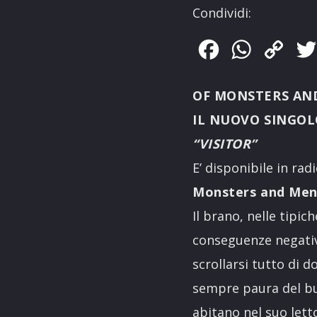
Condividi:
Facebook
WhatsApp
Copy
Link
OF MONSTERS AN
IL NUOVO SINGO
“VISITOR”
E’ disponibile in rad
Monsters and Me
Il brano, nelle tipi
conseguenze negativ
scrollarsi tutto di 
sempre paura del bui
abitano nel suo lett