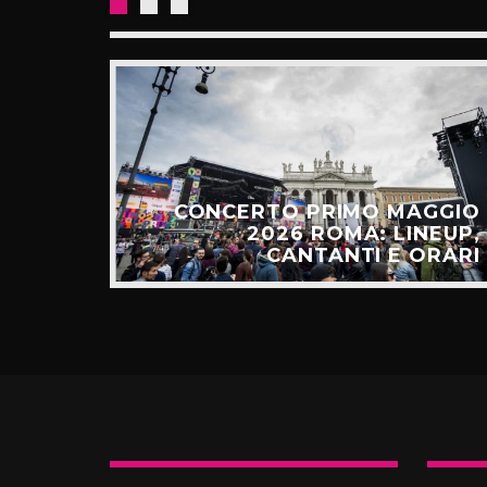
E: IL
CESSO
CONCERTO PRIMO MAGGIO
ALGO
2026 ROMA: LINEUP,
TÚ”
CANTANTI E ORARI