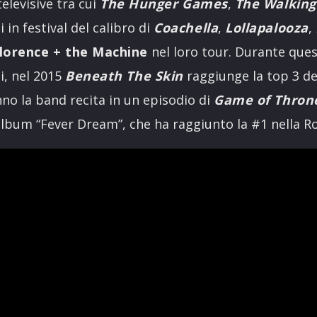
elevisive tra cui
The Hunger Games
,
The Walking
si in festival del calibro di
Coachella
,
Lollapalooza
,
lorence + the Machine
nel loro tour. Durante que
si, nel 2015
Beneath The Skin
raggiunge la top 3 de
nno la band recita in un episodio di
Game of Thron
album “Fever Dream”, che ha raggiunto la #1 nella R