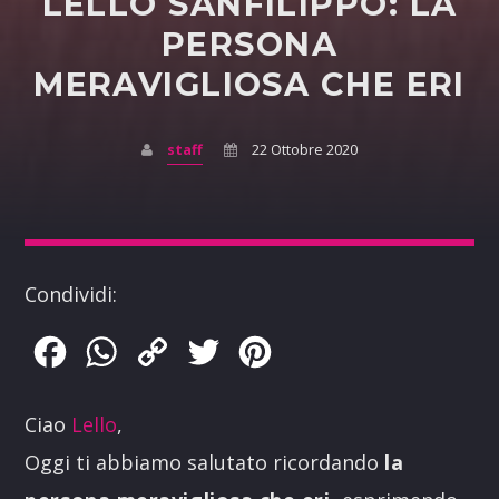
LELLO SANFILIPPO: LA
PERSONA
MERAVIGLIOSA CHE ERI
staff
22 Ottobre 2020
Condividi:
Facebook
WhatsApp
Copy
Twitter
Pinterest
Link
Ciao
Lello
,
Oggi ti abbiamo salutato ricordando
la