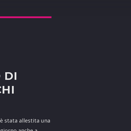
 DI
CHI
è stata allestita una
 giorno anche a