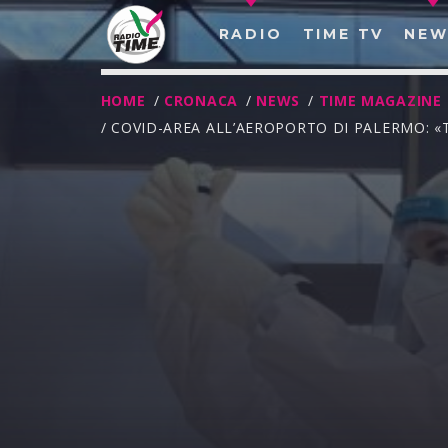
RADIO
TIME TV
NEW
HOME
/
CRONACA
/
NEWS
/
TIME MAGAZINE
/ COVID-AREA ALL’AEROPORTO DI PALERMO: «
O