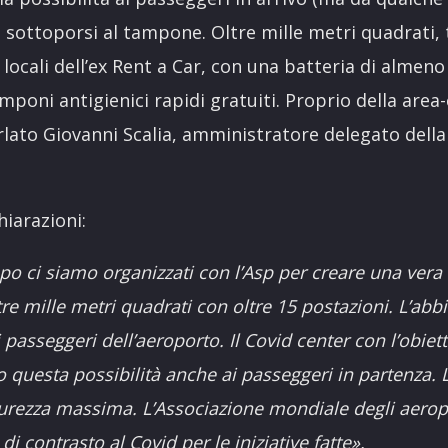
i sottoporsi al tampone. Oltre mille metri quadrati, 
i locali dell’ex Rent a Car, con una batteria di almen
amponi antigienici rapidi gratuiti. Proprio della area
lato Giovanni Scalia, amministratore delegato della
hiarazioni:
o ci siamo organizzati con l’Asp per creare una vera 
ltre mille metri quadrati con oltre 15 postazioni. L’a
i passeggeri dell’aeroporto. Il Covid center con l’obietti
questa possibilità anche ai passeggeri in partenza. Lo
curezza massima. L’Associazione mondiale degli aeropo
i contrasto al Covid per le iniziative fatte».