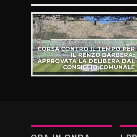
CORSA CONTRO IL TEMPO PER
HIAMO
IL RENZO BARBERA:
O LA
APPROVATA LA DELIBERA DAL
UNTI”
CONSIGLIO COMUNALE