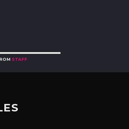
R
FROM
STAFF
LES