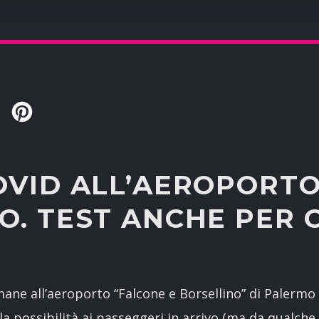
Twitter
Pinterest
OVID ALL’AEROPORTO
. TEST ANCHE PER 
mane all’aeroporto “Falcone e Borsellino” di Palermo 
la possibilità ai passeggeri in arrivo (ma da qualche