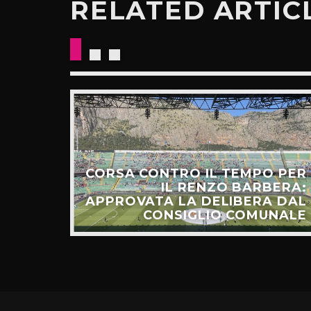
RELATED ARTIC
CORSA CONTRO IL TEMPO PER
HIAMO
IL RENZO BARBERA:
O LA
APPROVATA LA DELIBERA DAL
UNTI”
CONSIGLIO COMUNALE