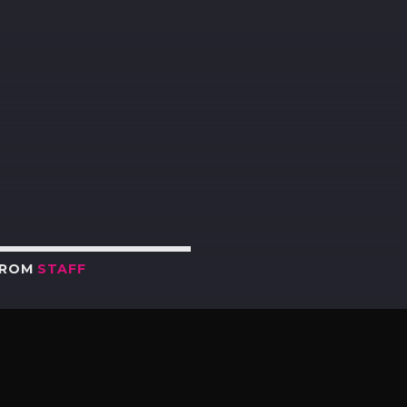
R
FROM
STAFF