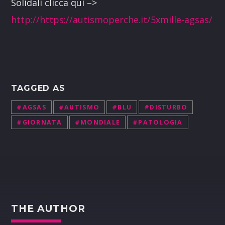
Solidali clicca qui –>
http://https://autismoperche.it/5xmille-agsas/
TAGGED AS
#AGSAS
#AUTISMO
#BLU
#DISTURBO
#GIORNATA
#MONDIALE
#PATOLOGIA
THE AUTHOR