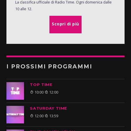
La classifica ufficiale di Radio Time. Ogni domenica dalle
10 alle 12.
Scopri di più
I PROSSIMI PROGRAMMI
TOP TIME
10:00
12:00
SATURDAY TIME
12:00
13:59