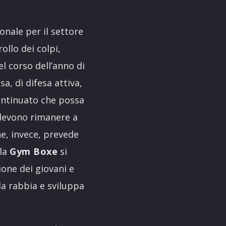
onale per il settore
ollo dei colpi,
nel corso dell’anno di
a, di difesa attiva,
continuato che possa
i devono rimanere a
he, invece, prevede
lla
Gym Boxe
si
ione dei giovani e
la rabbia e sviluppa