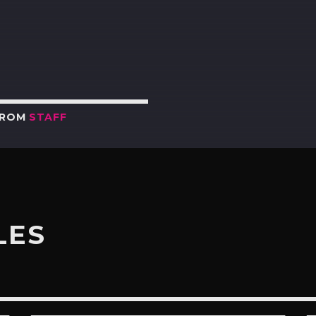
R
FROM
STAFF
LES