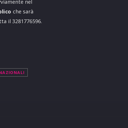
ovviamente nel
blico
che sarà
tta il 3281776596.
NAZIONALI