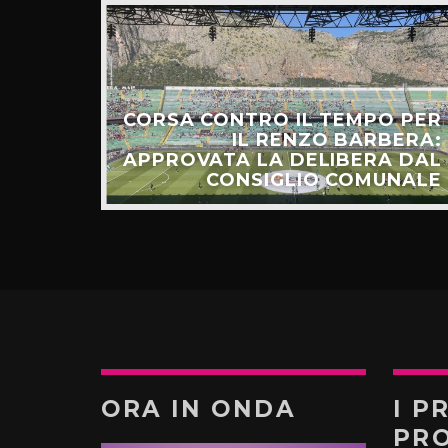
CORSA CONTRO IL TEMPO PER
HIAMO
IL RENZO BARBERA:
O LA
APPROVATA LA DELIBERA DAL
UNTI”
CONSIGLIO COMUNALE
ORA IN ONDA
I P
PR