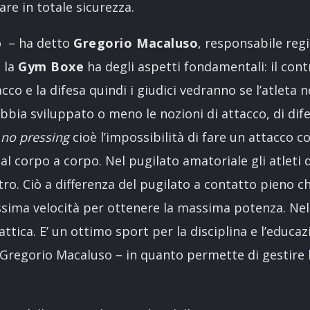
re in totale sicurezza.
to – ha detto
Gregorio Macaluso
, responsabile regi
- la
Gym Boxe
ha degli aspetti fondamentali: il contr
tacco e la difesa quindi i giudici vedranno se l’atleta 
abbia sviluppato o meno le nozioni di attacco, di difes
l
no pressing
cioè l’impossibilità di fare un attacco 
 al corpo a corpo. Nel pugilato amatoriale gli atlet
ltro. Ciò a differenza del pugilato a contatto pieno c
assima velocità per ottenere la massima potenza. Ne
attica. E’ un ottimo sport per la disciplina e l’educaz
Gregorio Macaluso – in quanto permette di gestire 