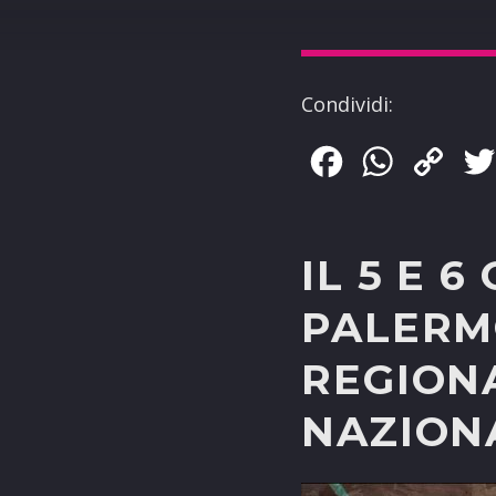
Condividi:
Facebook
WhatsApp
Copy
Link
IL 5 E 6
PALERMO
REGION
NAZIONA