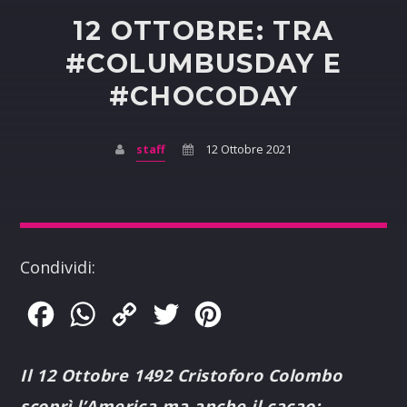
12 OTTOBRE: TRA
#COLUMBUSDAY E
#CHOCODAY
staff
12 Ottobre 2021
Condividi:
Facebook
WhatsApp
Copy
Twitter
Pinterest
Link
Il 12 Ottobre 1492 Cristoforo Colombo
scoprì l’America ma anche il cacao: