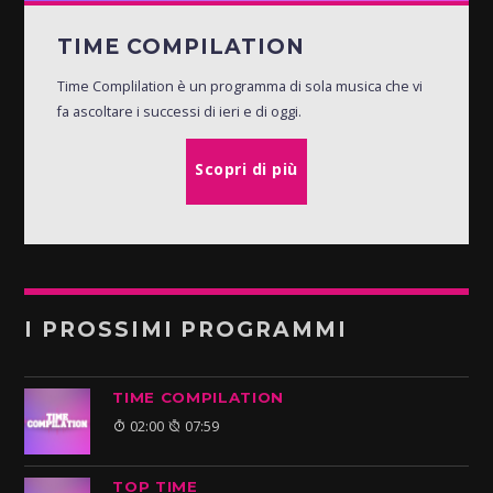
TIME COMPILATION
Time Complilation è un programma di sola musica che vi
fa ascoltare i successi di ieri e di oggi.
Scopri di più
I PROSSIMI PROGRAMMI
TIME COMPILATION
02:00
07:59
TOP TIME