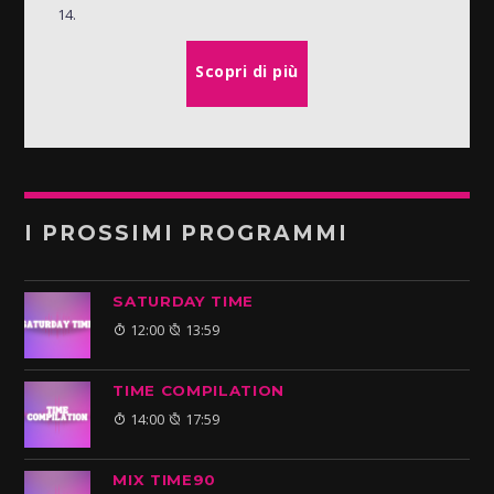
14.
Scopri di più
I PROSSIMI PROGRAMMI
SATURDAY TIME
12:00
13:59
TIME COMPILATION
14:00
17:59
MIX TIME90