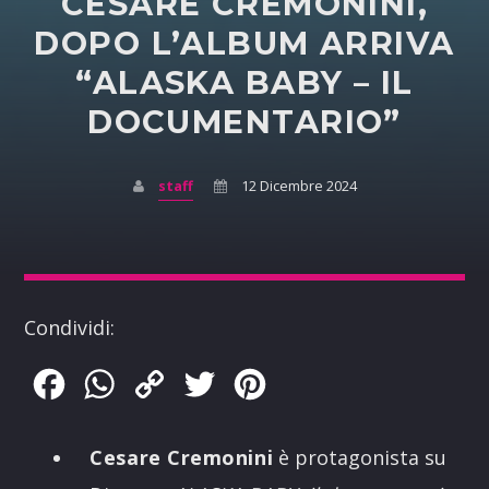
CESARE CREMONINI,
DOPO L’ALBUM ARRIVA
“ALASKA BABY – IL
DOCUMENTARIO”
staff
12 Dicembre 2024
Condividi:
Facebook
WhatsApp
Copy
Twitter
Pinterest
Link
Cesare Cremonini
è protagonista su