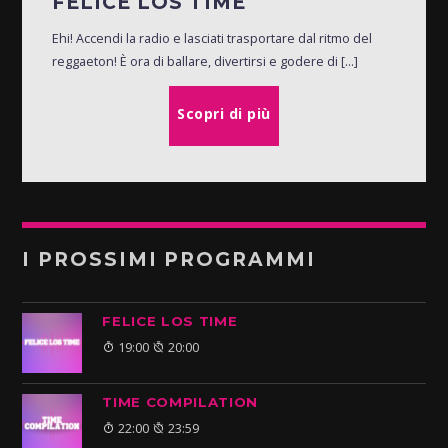
FELICE LOS TIME
Ehi! Accendi la radio e lasciati trasportare dal ritmo del
reggaeton! È ora di ballare, divertirsi e godere di [...]
Scopri di più
I PROSSIMI PROGRAMMI
FELICE LOS TIME
19:00
20:00
TIME COMPILATION
22:00
23:59