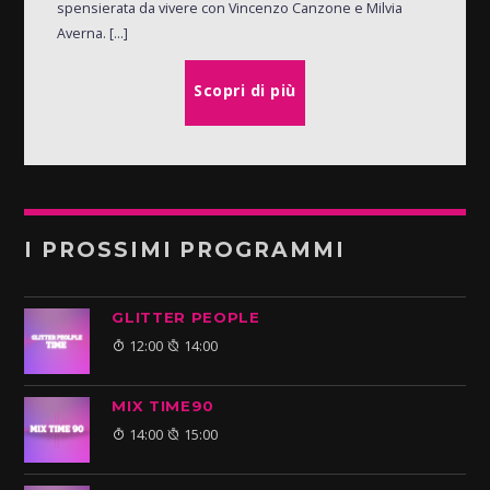
spensierata da vivere con Vincenzo Canzone e Milvia
Averna. [...]
Scopri di più
I PROSSIMI PROGRAMMI
GLITTER PEOPLE
12:00
14:00
MIX TIME90
14:00
15:00