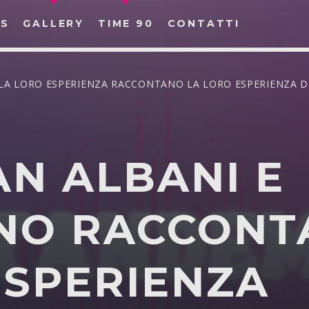
S
GALLERY
TIME 90
CONTATTI
LA LORO ESPERIENZA RACCONTANO LA LORO ESPERIENZA D
CERCA NEL SITO WEB:
AN ALBANI E
NO RACCONT
ESPERIENZA