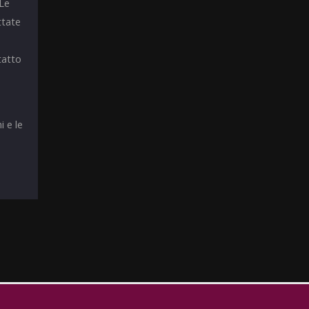
 Le
ttate
tatto
i e le