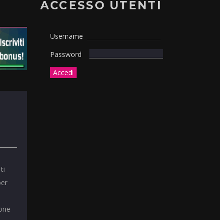
ACCESSO UTENTI
Username
Password
ti
per
ione