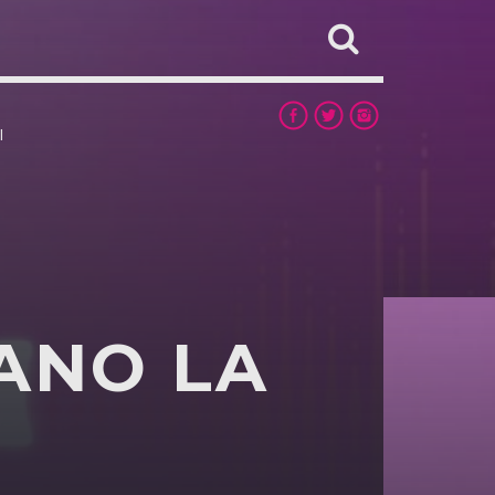
I
ANO LA