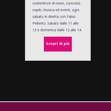
contenitore di news, curiosità,
ospiti, musica ed eventi, ogni
sabato in diretta con Fabio
Pellerito. Sabato dalle 11 alle
13 e domenica dalle 12 alle 14.
Scopri di più