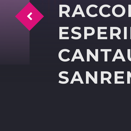
RACCO
Time Magazine intervista il pres. AMAP
ESPERI
CANTA
SANRE