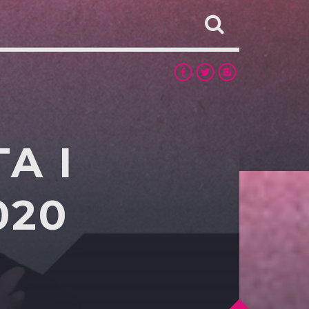
A I
020