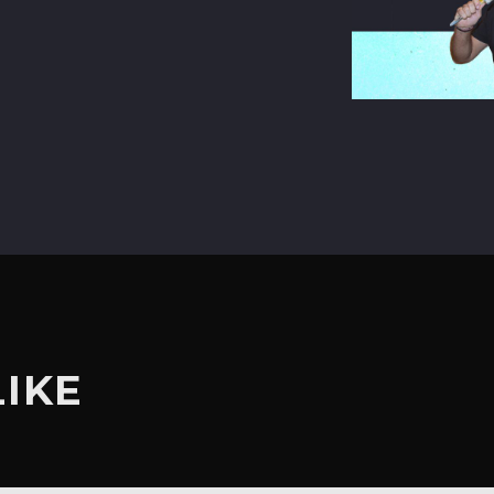
terest
LIKE