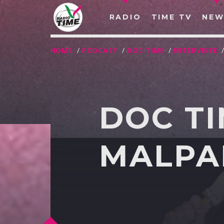
RADIO
TIME TV
NEW
HOME
/
PODCAST
/
DOC TIME
/
INTERVISTE
DOC TI
MALPAR
O