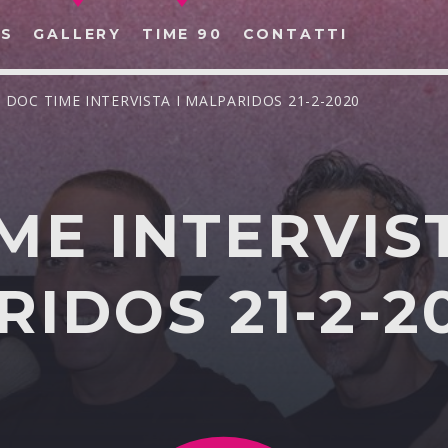
S
GALLERY
TIME 90
CONTATTI
/ DOC TIME INTERVISTA I MALPARIDOS 21-2-2020
ME INTERVIST
CERCA NEL SITO WEB:
IDOS 21-2-2