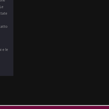
ione
 Le
ttate
tatto
i e le