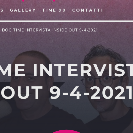
S
GALLERY
TIME 90
CONTATTI
/ DOC TIME INTERVISTA INSIDE OUT 9-4-2021
ME INTERVIS
CERCA NEL SITO WEB:
 OUT 9-4-202