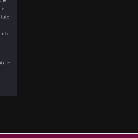
ione
 Le
ttate
tatto
i e le