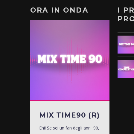
ORA IN ONDA
I P
PR
MIX TIME90 (R)
Ehi! Se sei un fan degli anni ’90,