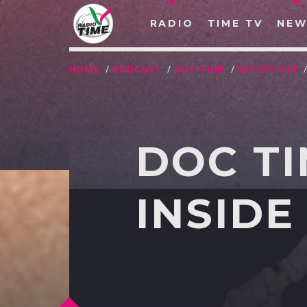
RADIO
TIME TV
NEW
HOME
/
PODCAST
/
DOC TIME
/
INTERVISTE
DOC TI
INSIDE
O