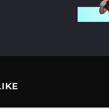
terest
LIKE