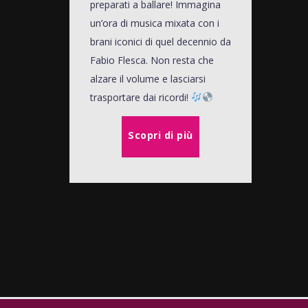
preparati a ballare! Immagina
un’ora di musica mixata con i
brani iconici di quel decennio da
Fabio Flesca. Non resta che
alzare il volume e lasciarsi
trasportare dai ricordi!
Scopri di più