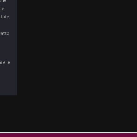
ione
 Le
ttate
tatto
i e le