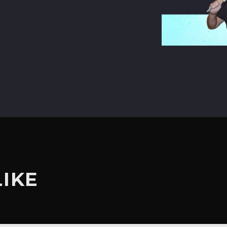
terest
LIKE