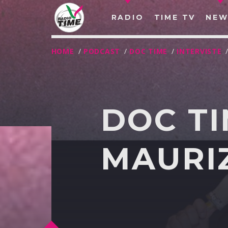
RADIO
TIME TV
NEW
HOME
/
PODCAST
/
DOC TIME
/
INTERVISTE
DOC TI
MAURIZ
O