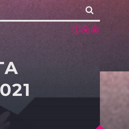
TA
021