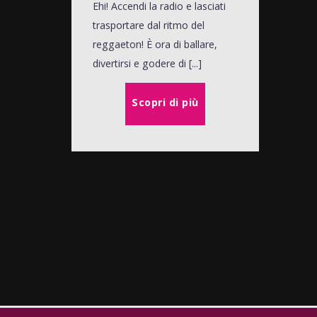
Ehi! Accendi la radio e lasciati
trasportare dal ritmo del
reggaeton! È ora di ballare,
divertirsi e godere di [...]
Scopri di più