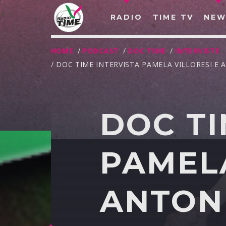
RADIO
TIME TV
NEW
HOME
/
PODCAST
/
DOC TIME
/
INTERVISTE
/ DOC TIME INTERVISTA PAMELA VILLORESI E A
DOC TI
PAMELA
ANTONI
O