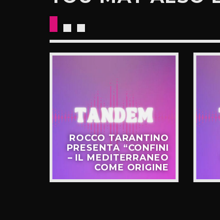
CKETS
ROCCO TARANTINO
NO IL
PRESENTA “CONFINI
UOVO
– IL MEDITERRANEO
GIRO”
COME ORIGINE