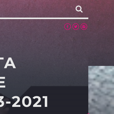
TA
E
3-2021