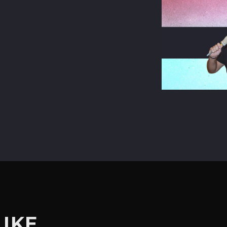
terest
LIKE