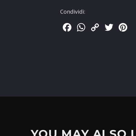
Condividi:
Facebook
WhatsApp
Copy
Twitter
Pin
Link
YOU MAY ALSO 