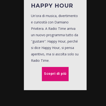
HAPPY HOUR
Un'ora di musica, divertimento
e curiosità con Damiano
Privitera. A Radio Time arriva
un nuovo programma tutto da
''gustare'': Happy Hour, perché
si dice Happy Hour, si pensa
aperitivo, ma si ascolta solo su
Radio Time.
Scopri di più