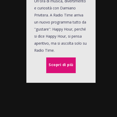
Un'ora di musica, divertimento
e curiosità con Damiano
Privitera. A Radio Time arriva
un nuovo programma tutto da
''gustare'': Happy Hour, perché
si dice Happy Hour, si pensa
aperitivo, ma si ascolta solo su
Radio Time.
Scopri di più