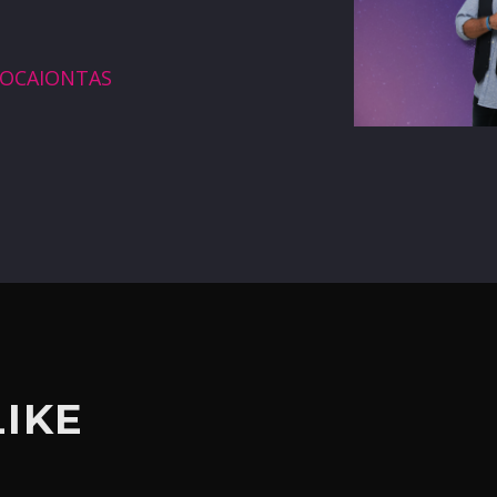
terest
POCAIONTAS
LIKE