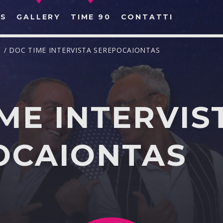
S
GALLERY
TIME 90
CONTATTI
A
/ DOC TIME INTERVISTA SEREPOCAIONTAS
ME INTERVIS
CERCA NEL SITO WEB:
OCAIONTAS