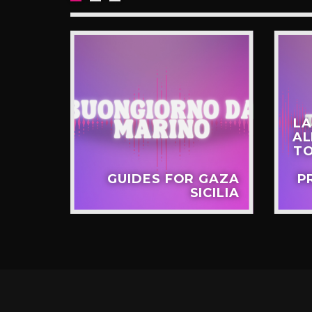
LA
AL
TIME
TO
VISTA
S 24-
GUIDES FOR GAZA
P
-2023
SICILIA