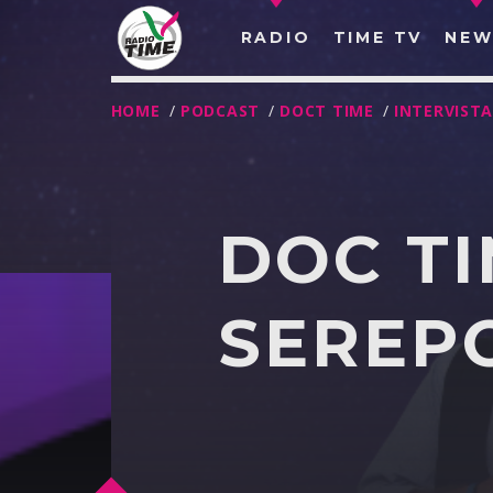
RADIO
TIME TV
NEW
HOME
/
PODCAST
/
DOCT TIME
/
INTERVIST
DOC TI
SEREP
O