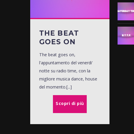
THE BEAT
GOES ON
The beat goes on,
l'appuntamento del venerdi'
notte su radio time, con la
migliore musica dance, house
del momento.[...]
Scopri di più