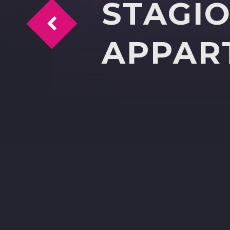
STAGI
Quattro chiacchiere sullo Yoga
APPAR