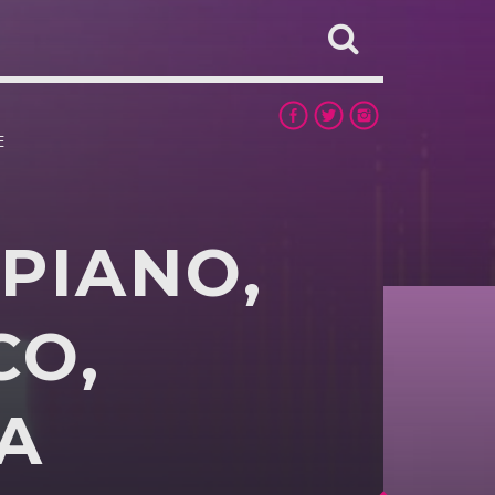
E
PIANO,
CO,
A