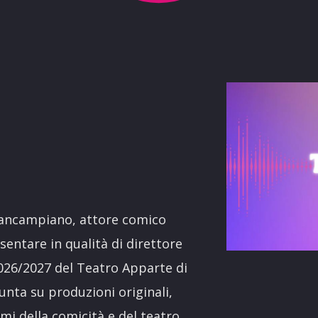
terest
tancampiano, attore comico
entare in qualità di direttore
2026/2027 del Teatro Apparte di
unta su produzioni originali,
omi della comicità e del teatro