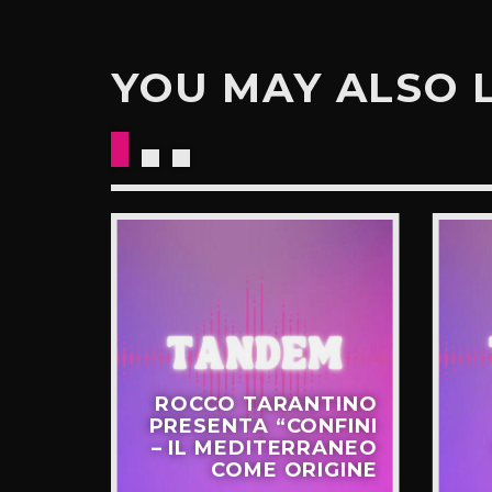
YOU MAY ALSO 
CKETS
ROCCO TARANTINO
NO IL
PRESENTA “CONFINI
UOVO
– IL MEDITERRANEO
GIRO”
COME ORIGINE