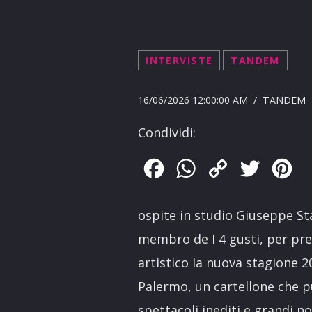
INTERVISTE
TANDEM
16/06/2026 12:00:00 AM / TANDEM
Condividi:
Facebook
WhatsApp
Copy
Twitter
Pin
Link
ospite in studio Giuseppe S
membro de I 4 gusti, per pres
artistico la nuova stagione 
Palermo, un cartellone che p
spettacoli inediti e grandi n