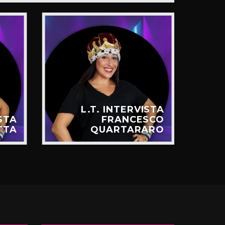
L.T. INTERVISTA
ISTA
FRANCESCO
TTA
QUARTARARO