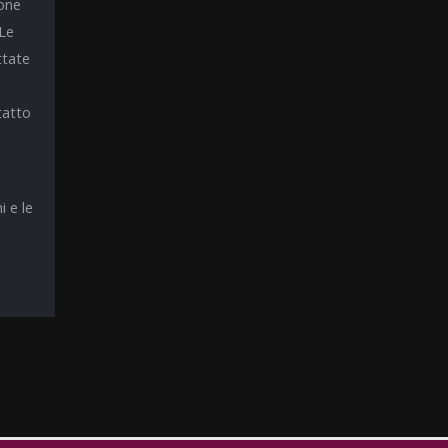
ione
 Le
ttate
tatto
i e le