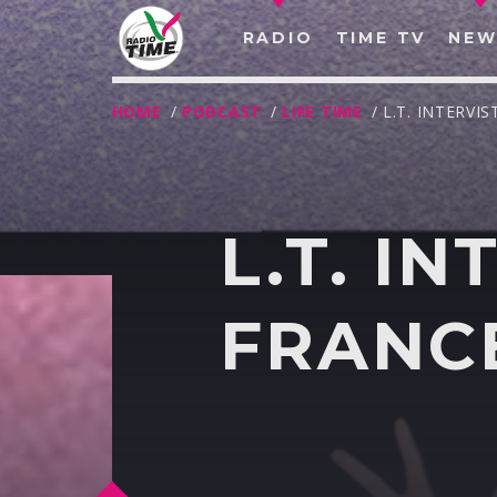
RADIO
TIME TV
NEW
HOME
/
PODCAST
/
LIFE TIME
/ L.T. INTERV
L.T. I
FRANC
O