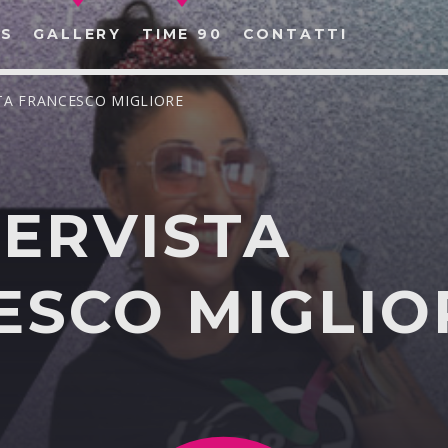
S
GALLERY
TIME 90
CONTATTI
ISTA FRANCESCO MIGLIORE
NTERVISTA
CERCA NEL SITO WEB:
ESCO MIGLIO