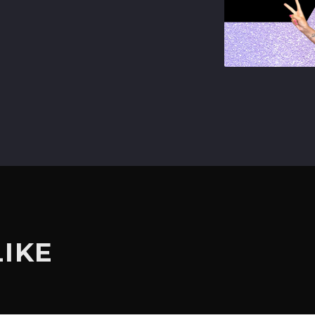
terest
LIKE