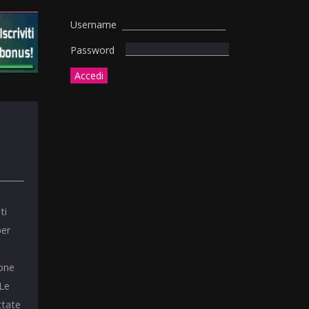
Username
Password
ti
per
ione
 Le
ttate