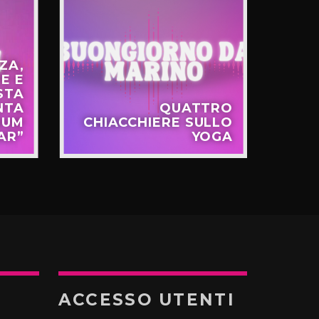
ZA,
E E
STA
NTA
QUATTRO
T
BUM
CHIACCHIERE SULLO
LA 
AR”
YOGA
TE
ACCESSO UTENTI