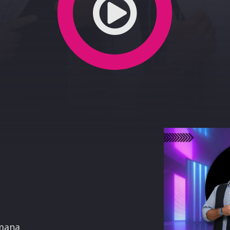
terest
imana