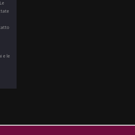
 Le
ttate
tatto
i e le