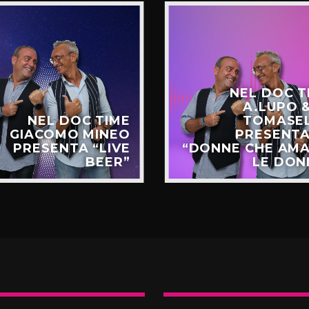
NEL DOC T
A.LUPO &
NEL DOC TIME
TOMASE
GIACOMO MINEO
PRESENT
PRESENTA “LIVE
“DONNE CHE AM
BEER”
LE DON