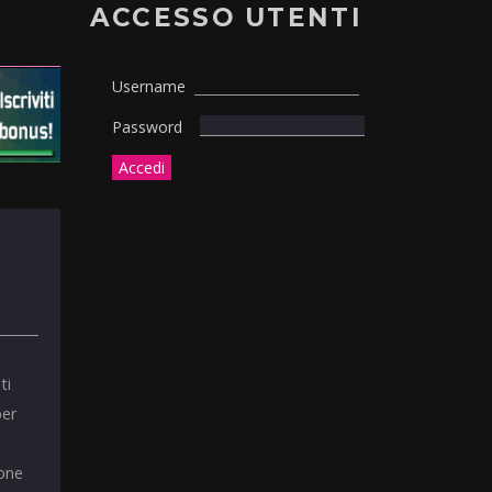
ACCESSO UTENTI
Username
Password
ti
per
ione