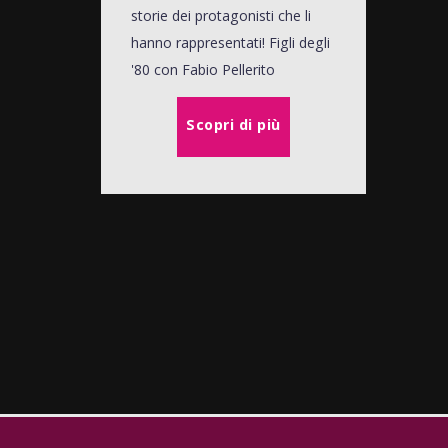
storie dei protagonisti che li
hanno rappresentati! Figli degli
'80 con Fabio Pellerito
Scopri di più