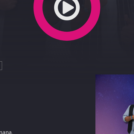
terest
imana.