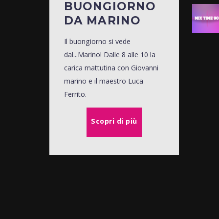
BUONGIORNO
DA MARINO
Il buongiorno si vede
dal...Marino! Dalle 8 alle 10 la
carica mattutina con Giovanni
marino e il maestro Luca
Ferrito.
Scopri di più