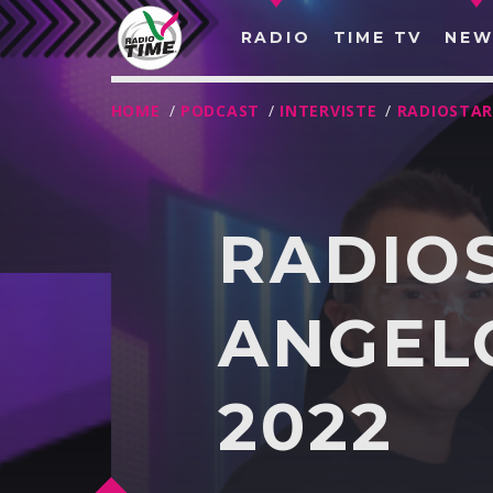
RADIO
TIME TV
NEW
HOME
/
PODCAST
/
INTERVISTE
/
RADIOSTA
RADIOS
ANGELO
2022
O