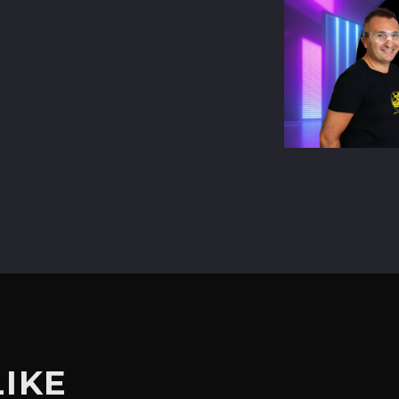
terest
LIKE