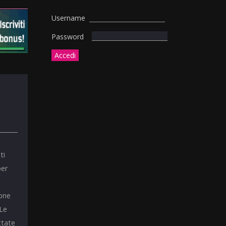
Username
Password
ti
per
ione
 Le
ttate