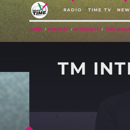
RADIO
TIME TV
NEW
HOME
/
PODCAST
/
INTERVISTE
/
TIME MAGA
TM INT
O