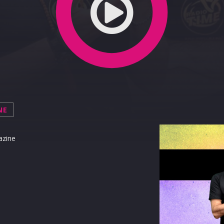
NE
azine
terest