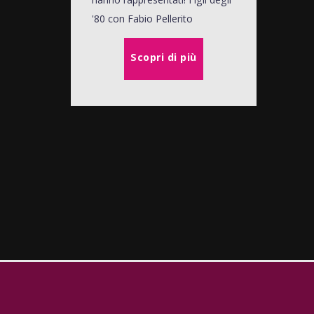
'80 con Fabio Pellerito
Scopri di più