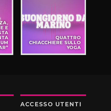
ZA,
E E
STA
NTA
QUATTRO
T
BUM
CHIACCHIERE SULLO
LA 
AR”
YOGA
TE
ACCESSO UTENTI