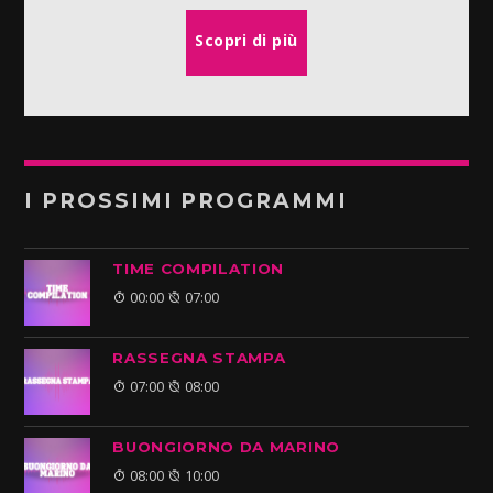
Scopri di più
I PROSSIMI PROGRAMMI
TIME COMPILATION
00:00
07:00
RASSEGNA STAMPA
07:00
08:00
BUONGIORNO DA MARINO
08:00
10:00