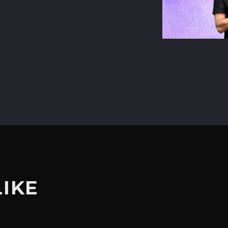
terest
LIKE