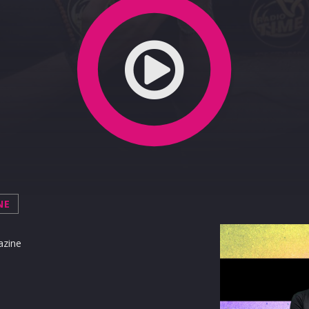
NE
azine