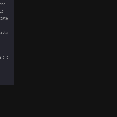
ione
 Le
ttate
tatto
i e le