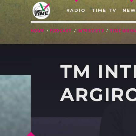
RADIO
TIME TV
NEW
HOME
/
PODCAST
/
INTERVISTE
/
TIME MAGA
TM INT
ARGIRO
O