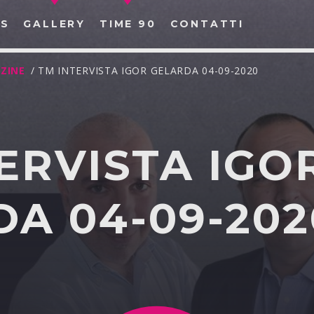
S
GALLERY
TIME 90
CONTATTI
ZINE
/ TM INTERVISTA IGOR GELARDA 04-09-2020
ERVISTA IGO
CERCA NEL SITO WEB:
A 04-09-202