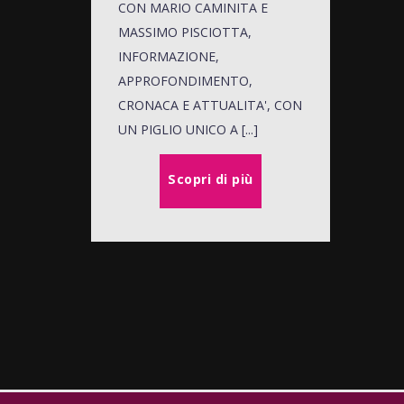
CON MARIO CAMINITA E
MASSIMO PISCIOTTA,
INFORMAZIONE,
APPROFONDIMENTO,
CRONACA E ATTUALITA', CON
UN PIGLIO UNICO A [...]
Scopri di più