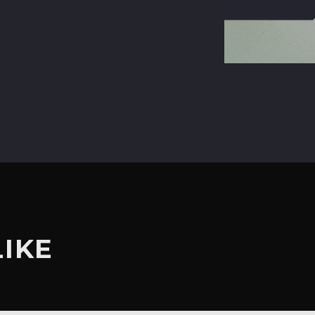
terest
LIKE