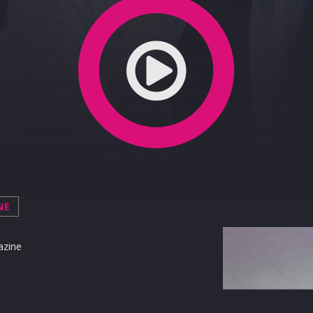
0
NE
azine