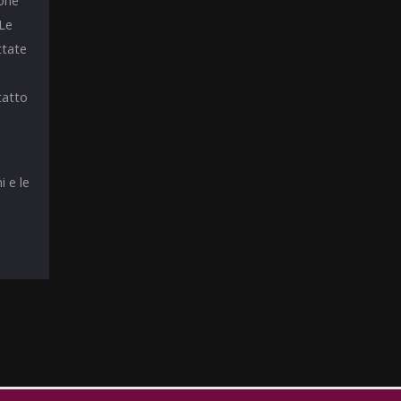
ione
 Le
ttate
tatto
i e le