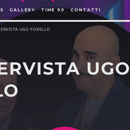
S
GALLERY
TIME 90
CONTATTI
TERVISTA UGO FORELLO
ERVISTA UG
CERCA NEL SITO WEB:
LO