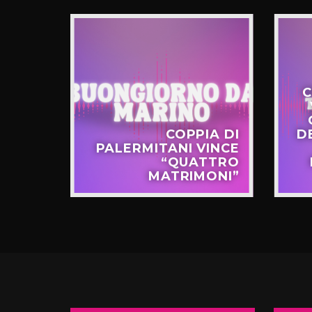
C
STERO
COPPIA DI
D
APPO
PALERMITANI VINCE
N VIA
“QUATTRO
TERNÒ
MATRIMONI”