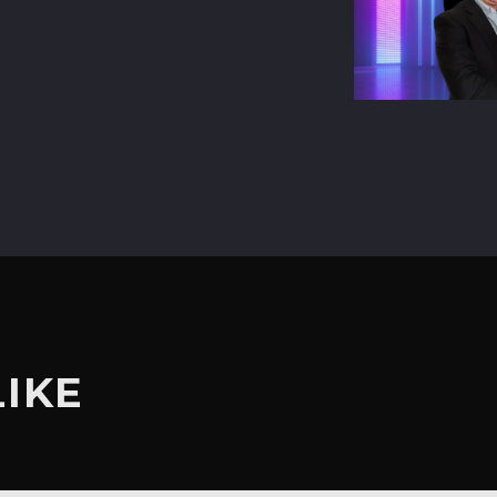
terest
LIKE