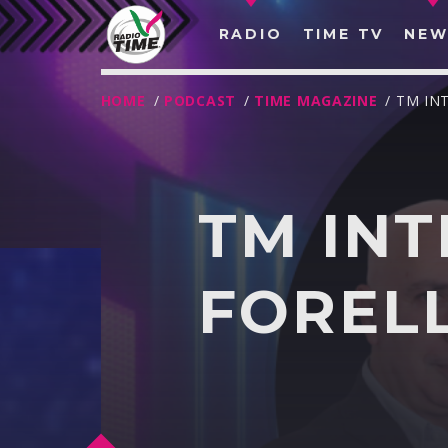
RADIO
TIME TV
NEW
HOME
/
PODCAST
/
TIME MAGAZINE
/ TM IN
TM INT
FOREL
O