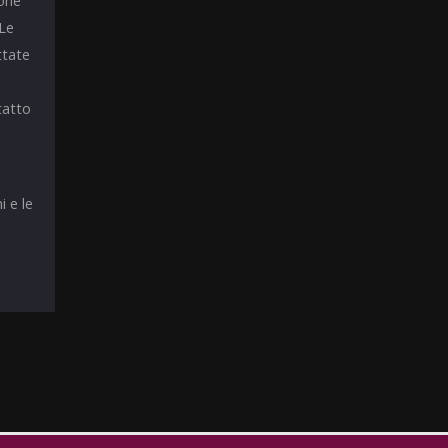
ione
 Le
ttate
tatto
i e le