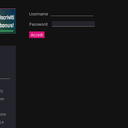
Username
Password
ti
per
ione
 Le