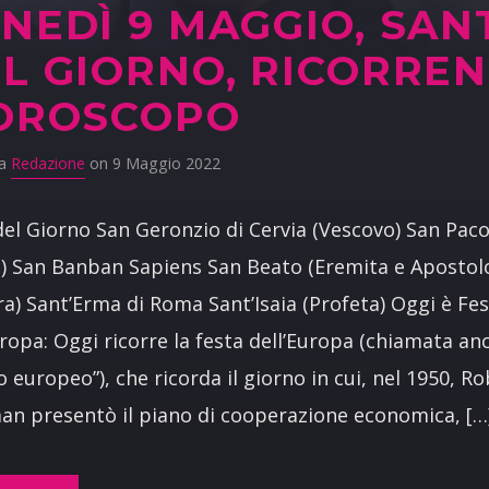
NEDÌ 9 MAGGIO, SAN
L GIORNO, RICORRE
OROSCOPO
da
Redazione
on 9 Maggio 2022
del Giorno San Geronzio di Cervia (Vescovo) San Pac
) San Banban Sapiens San Beato (Eremita e Apostolo
ra) Sant’Erma di Roma Sant’Isaia (Profeta) Oggi è Fe
uropa: Oggi ricorre la festa dell’Europa (chiamata an
o europeo”), che ricorda il giorno in cui, nel 1950, R
n presentò il piano di cooperazione economica, […