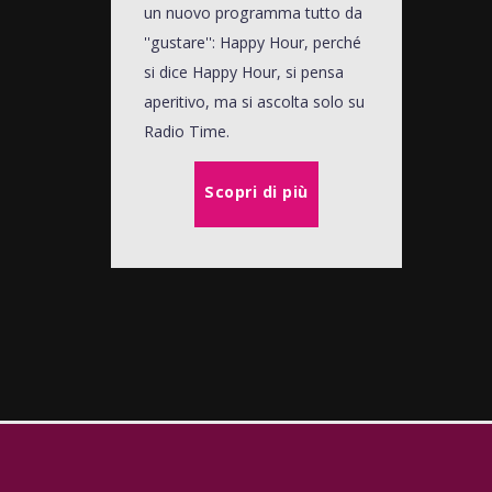
un nuovo programma tutto da
''gustare'': Happy Hour, perché
si dice Happy Hour, si pensa
aperitivo, ma si ascolta solo su
Radio Time.
Scopri di più