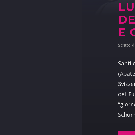
LU
DE
E 
Scritto 
Santi 
(Abate
Svizze
dell’E
“giorn
Schuma