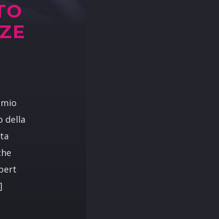
TO
NZE
omio
 della
sta
che
obert
]