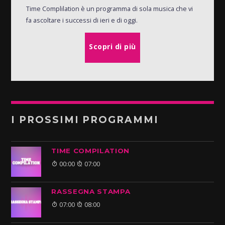
Time Complilation è un programma di sola musica che vi
fa ascoltare i successi di ieri e di oggi.
Scopri di più
I PROSSIMI PROGRAMMI
TIME COMPILATION
00:00
07:00
RASSEGNA STAMPA
07:00
08:00