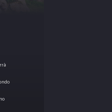
rrà
fondo
nno