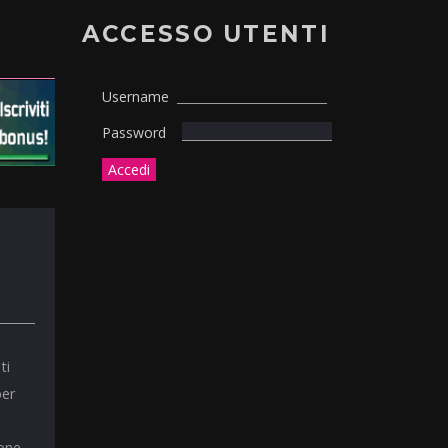
ACCESSO UTENTI
Username
Password
ti
per
ione