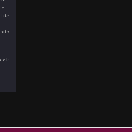
 Le
ttate
tatto
i e le