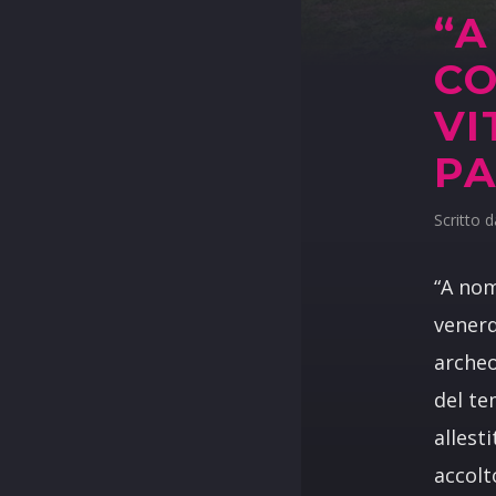
“A
CO
VI
PA
Scritto 
“A nom
venerd
archeo
del te
allesti
accolto