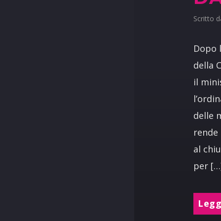
Scritto 
Dopo 
della 
il min
l’ordi
delle 
rende 
al chi
per […
Leggi