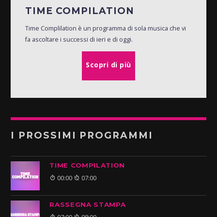
TIME COMPILATION
Time Complilation è un programma di sola musica che vi
fa ascoltare i successi di ieri e di oggi.
Scopri di più
I PROSSIMI PROGRAMMI
TIME COMPILATION
00:00
07:00
RASSEGNA STAMPA