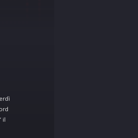
erdì
cord
 il