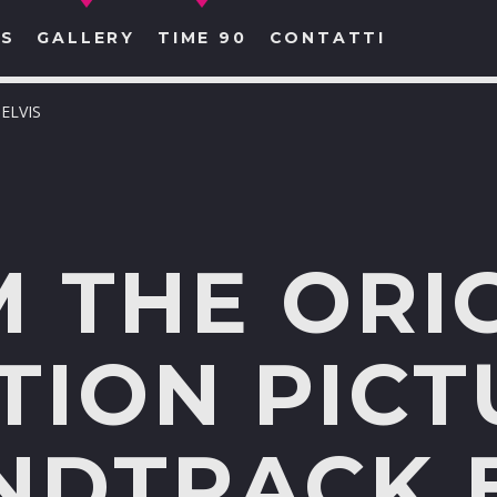
S
GALLERY
TIME 90
CONTATTI
 ELVIS
CERCA NEL SITO WEB:
 THE ORI
TION PICT
NDTRACK E