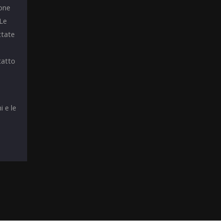
ione
 Le
ttate
tatto
i e le