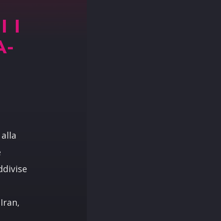
 I
A-
alla
e
ddivise
Iran,