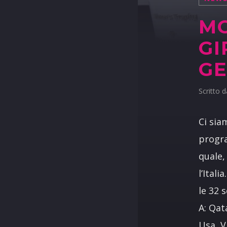
MO
GI
G
Scritto 
Ci sia
progr
quale,
l’Itali
le 32 
A: Qat
Usa, V