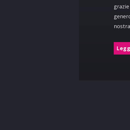
grazie
genero
nostra
Leggi