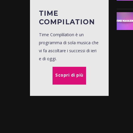
TIME
COMPILATION
Time Complilation è un
programma di sola musica che
vi fa ascoltare i successi di ieri
e di oggi.
Scopri di più