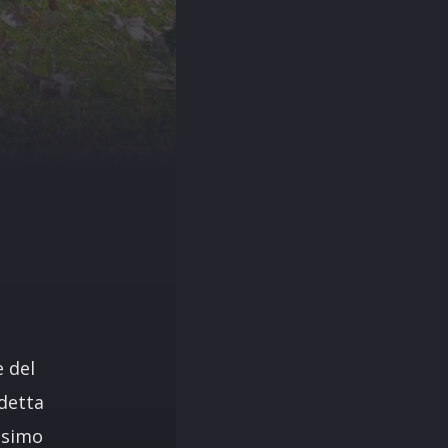
 del
edetta
ssimo