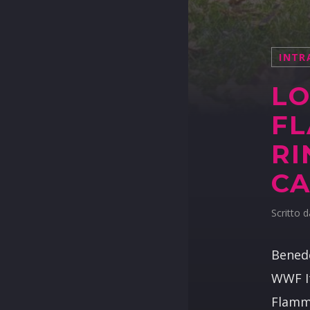
INTR
LO
FL
RI
C
Scritto 
Benede
WWF It
Flammi