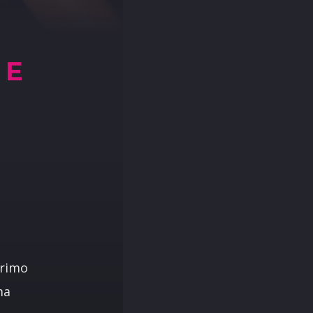
 E
primo
ma