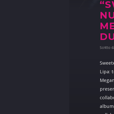
“S
NU
ME
DU
Scritto 
Sweete
Lipa: 
Megan 
presen
collab
album 