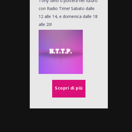
Tony Siino ti porterà nel futuro
con Radio Time! Sabato dalle
12 alle 14, e domenica dalle 18
alle 20!
Scopri di più