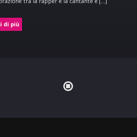
orazione tra la rapper e la cantante e […]
 di più