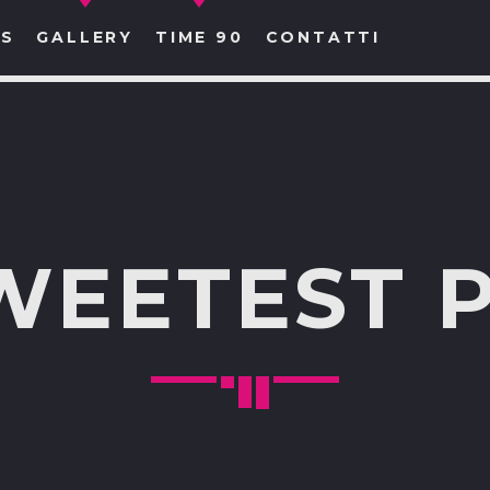
S
GALLERY
TIME 90
CONTATTI
CERCA NEL SITO WEB:
WEETEST P