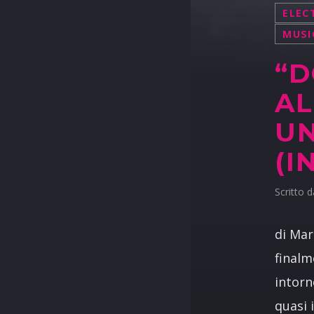
ELEC
MUSI
“D
AL
U
(I
Scritto 
di Ma
finalm
intorn
quasi 