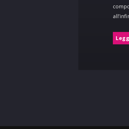
compon
all’inf
Leggi