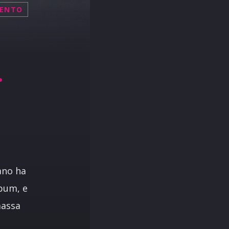
MENTO
.
ano ha
lbum, e
massa
e