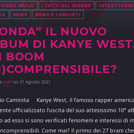
TRONIC MUSIC
I FATTI DEL GIORNO
INTRATTENI
CA
NEWS
NEWS E CONCERTI
ONDA” IL NUOVO
BUM DI KANYE WEST
N BOOM
N)COMPRENSIBILE?
da
staff
on 31 Agosto 2021
rio Caminita Kanye West, il famoso rapper americ
ente ufficializzato l’uscita del suo attesissimo 10° a
o ad esso si sono verificati fenomeni e interessi di 
incomprensibili. Come mai? Il primo dei 27 brani ch