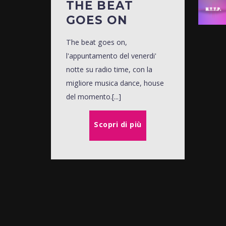
THE BEAT
GOES ON
The beat goes on,
l'appuntamento del venerdi'
notte su radio time, con la
migliore musica dance, house
del momento.[...]
Scopri di più