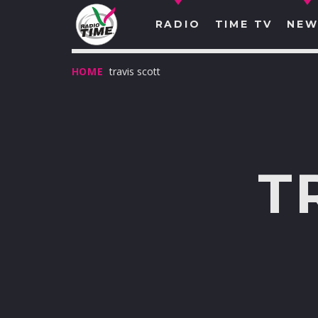
RADIO
TIME TV
NEW
HOME
travis scott
T
O