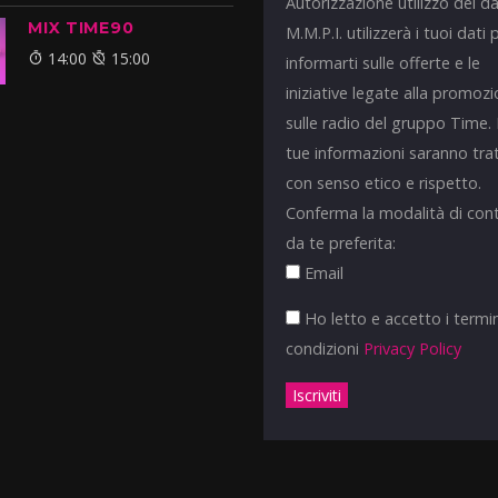
Autorizzazione utilizzo dei da
MIX TIME90
M.M.P.I. utilizzerà i tuoi dati 
14:00
15:00
informarti sulle offerte e le
iniziative legate alla promoz
sulle radio del gruppo Time.
tue informazioni saranno tra
con senso etico e rispetto.
Conferma la modalità di con
da te preferita:
Email
Ho letto e accetto i termin
condizioni
Privacy Policy