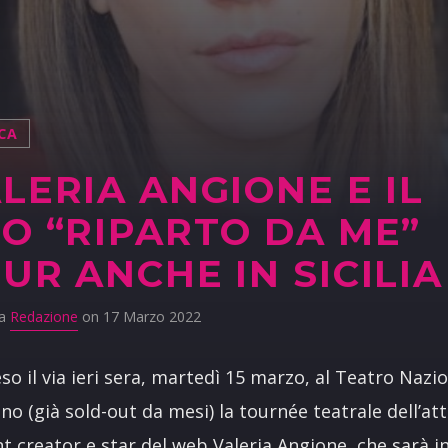
CA
LERIA ANGIONE E IL
O “RIPARTO DA ME”
UR ANCHE IN SICILIA
da
Redazione
on 17 Marzo 2022
so il via ieri sera, martedì 15 marzo, al Teatro Nazi
ano (già sold-out da mesi) la tournée teatrale dell’att
t creator e star del web Valeria Angione, che sarà in