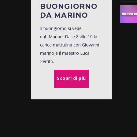
BUONGIORNO
DA MARINO
Il buongiorno si vede
dal...Marino! Dalle 8 alle 10 la
carica mattutina con Giovanni
marino e il maestro Luca
Ferrito.
Scopri di più