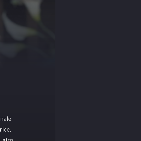
onale
rice,
 giro