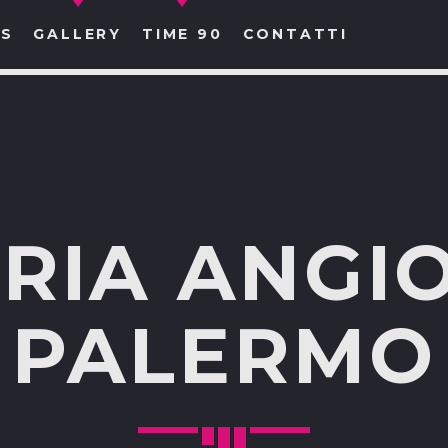
S
GALLERY
TIME 90
CONTATTI
CERCA NEL SITO WEB:
RIA ANGI
PALERMO