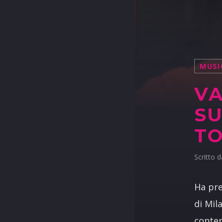
MUSI
VA
SU
TO
Scritto 
Ha pre
di Mil
conten