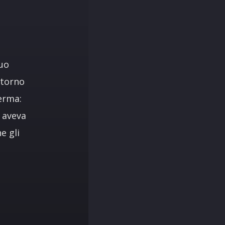
suo
itorno
erma:
 aveva
e gli