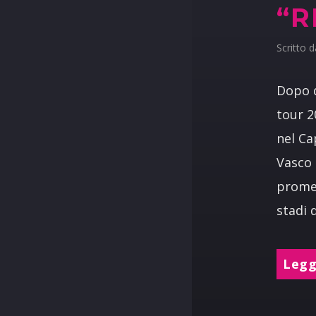
“R
Scritto 
Dopo q
tour 2
nel Ca
Vasco 
promes
stadi 
Leggi