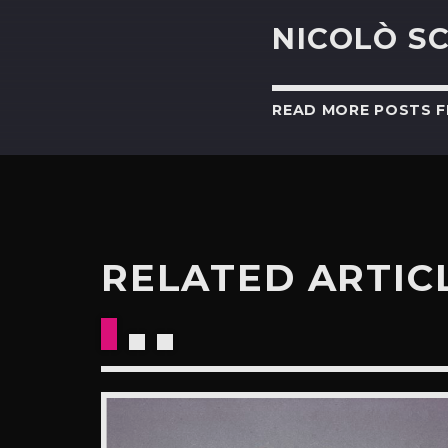
NICOLÒ S
READ MORE POSTS 
RELATED ARTIC
VISTA
RA E
-2020