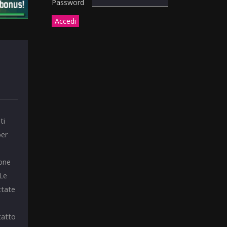
Password
ti
per
ione
 Le
ttate
tatto