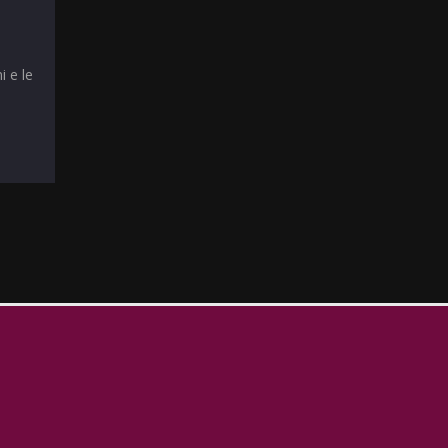
i e le