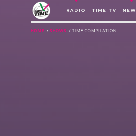
RADIO
TIME TV
NEW
HOME
/
SHOWS
/ TIME COMPILATION
O