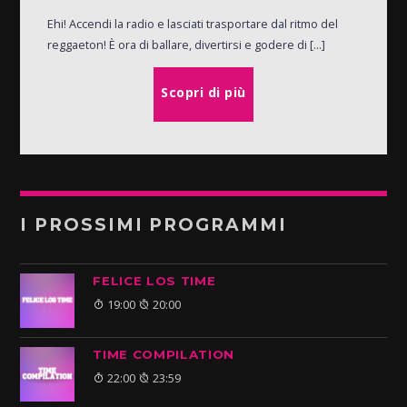
Ehi! Accendi la radio e lasciati trasportare dal ritmo del
reggaeton! È ora di ballare, divertirsi e godere di [...]
Scopri di più
I PROSSIMI PROGRAMMI
FELICE LOS TIME
19:00
20:00
TIME COMPILATION
22:00
23:59