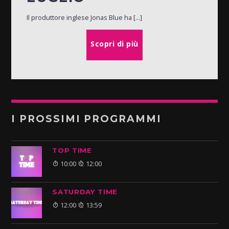
Il produttore inglese Jonas Blue ha [...]
Scopri di più
I PROSSIMI PROGRAMMI
TOP TIME
10:00
12:00
SATURDAY TIME
12:00
13:59