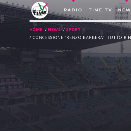
RADIO
TIME TV
NEW
HOME
/
NEWS
/
SPORT
/ CONCESSIONE “RENZO BARBERA”: TUTTO RI
O