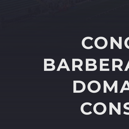
CON
BARBERA
DOMA
CON