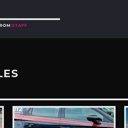
FROM
STAFF
LES