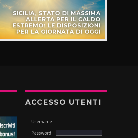
SICILIA, STATO DI MASSIMA
ALLERTA PER IL CALDO
ESTREMO: LE DISPOSIZIONI
PER LA GIORNATA DI OGGI
ACCESSO UTENTI
Username
Password