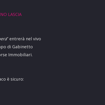
INO LASCIA
bera
” entrerà nel vivo
Capo di Gabinetto
orse Immobiliari.
aco è sicuro: