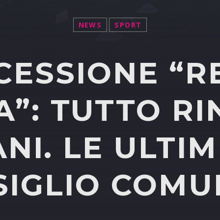
NEWS
SPORT
CESSIONE “R
”: TUTTO RI
NI. LE ULTIM
SIGLIO COMU