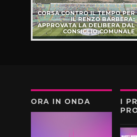
CORSA CONTRO IL TEMPO PER
HIAMO
IL RENZO BARBERA:
O LA
APPROVATA LA DELIBERA DAL
UNTI”
CONSIGLIO COMUNALE
ORA IN ONDA
I P
PR