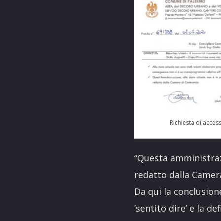
Richiesta di access
“Questa amministraz
redatto dalla Camer
Da qui la conclusione
‘sentito dire’ e la d