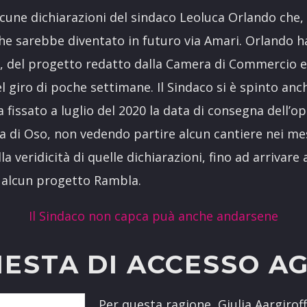
alcune dichiarazioni del sindaco Leoluca Orlando ch
he sarebbe diventato in futuro via Amari. Orlando ha
 del progetto redatto dalla Camera di Commercio e 
el giro di poche settimane. Il Sindaco si è spinto anc
ha fissato a luglio del 2020 la data di consegna dell’op
ra di Oso, non vedendo partire alcun cantiere nei mesi
la veridicità di quelle dichiarazioni, fino ad arrivare
e alcun progetto Rambla.
Il Sindaco non capca puà anche andarsene
IESTA DI ACCESSO AG
Per questa ragione, Giulia Aargiroff