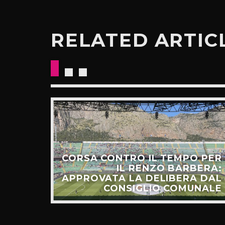
RELATED ARTIC
CORSA CONTRO IL TEMPO PER
DALLA
IL RENZO BARBERA:
ERCA,
APPROVATA LA DELIBERA DAL
OGIA
CONSIGLIO COMUNALE