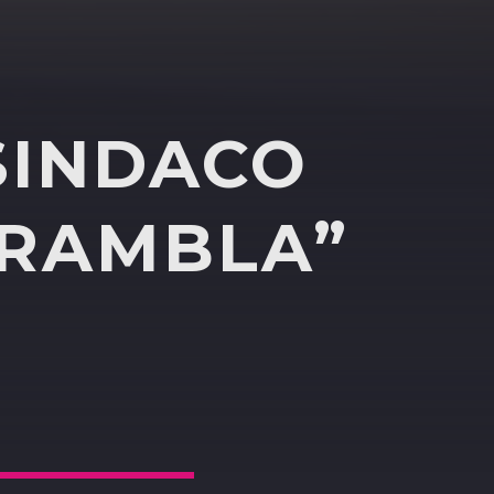
“SINDACO
 RAMBLA”