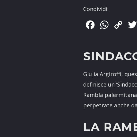
Condividi:
Facebook
WhatsApp
Copy
Link
SINDAC
Giulia Argiroffi, qu
definisce un ‘Sindac
Rambla palermitana. 
perpetrate anche da
LA RAM