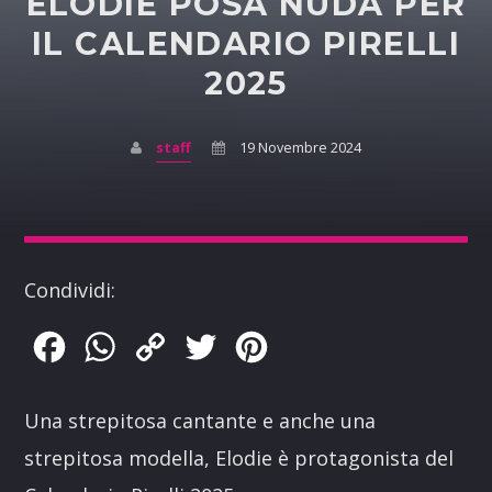
ELODIE POSA NUDA PER
IL CALENDARIO PIRELLI
2025
staff
19 Novembre 2024
Condividi:
Facebook
WhatsApp
Copy
Twitter
Pinterest
Link
Una strepitosa cantante e anche una
strepitosa modella, Elodie è protagonista del