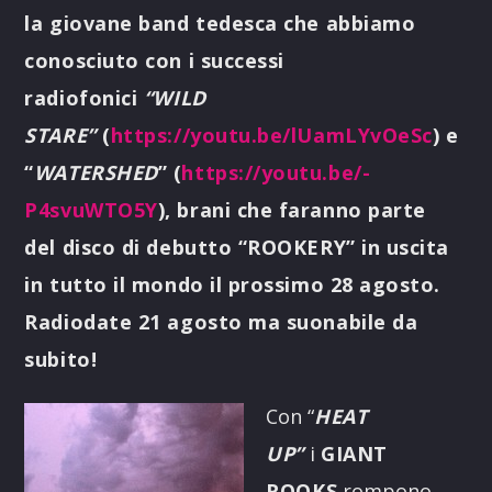
la
giovane band tedesca che abbiamo
conosciuto con i successi
radiofonici
“WILD
STARE”
(
https://youtu.be/lUamLYvOeSc
)
e
“
WATERSHED
” (
https://youtu.be/-
P4svuWTO5Y
), brani che faranno parte
del disco di debutto “ROOKERY” in uscita
in tutto il mondo il prossimo 28 agosto.
Radiodate 21 agosto ma suonabile da
subito!
Con “
HEAT
UP”
i
GIANT
ROOKS
rompono