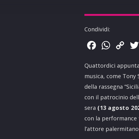
Condividi:
Facebook
WhatsApp
Copy
Link
Quattordici appuntam
musica, come Tony S
della rassegna “Sici
con il patrocinio del
sera
(13 agosto 202
con la performance t
l’attore palermitan