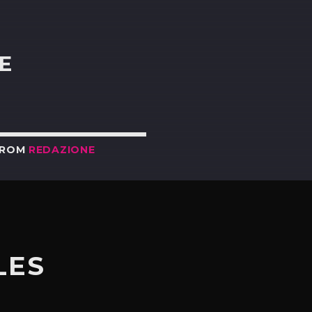
R
E
FROM
REDAZIONE
LES