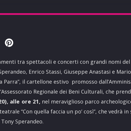
Twitter
Pinterest
enti tra spettacoli e concerti con grandi nomi del 
perandeo, Enrico Stassi, Giuseppe Anastasi e Mario 
lia Parra”, il cartellone estivo promosso dall’Ammin
l’Assessorato Regionale dei Beni Culturali, che prende
0), alle ore 21,
nel meraviglioso parco archeologic
eatrale “Con quella faccia un po’ così”, che vedrà in
o Tony Sperandeo.