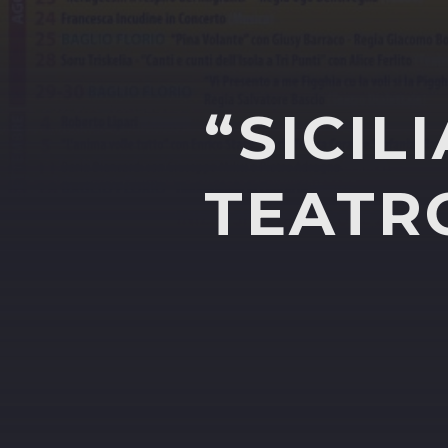
“SICIL
TEATR