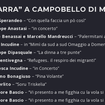
PARRA” A CAMPOBELLO DI
 Sperandeo
– “Con quella faccia un pò così”
ppe Anastasi
– “in concerto”
e Benassai e Marcello Mandreucci
– “Palermitani
 Incudine
– in “Mimì da sud a sud Omaggio a Dome
ppe Dipasquale
– “La dinna a tre punte”
Bentivegna
– “Refugees.. il respiro dei migranti”
esca Incudine
– “in Concerto”
omo Bonagiuso
– “Pina Volante”
erlito
– “Soru Triskelia”
tore Bascio
– “Vi presento a me figghia cu la vola si 
tore Bascio
– “Vi presento a me figghia cu la vola si 