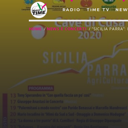
RADIO
TIME TV
NEW
HOME
/
NEWS E CONCERTI
/ “SICILIA PARRA
O