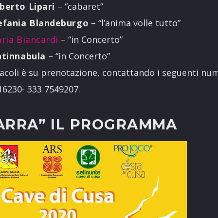
berto Lipari
– “cabaret”
efania Blandeburgo
– “l’anima volle tutto”
ria Biancardi
– “in Concerto”
ntinnabula
– “in Concerto”
tacoli è su prenotazione, contattando i seguenti num
16230- 333 7549207.
PARRA” IL PROGRAMMA