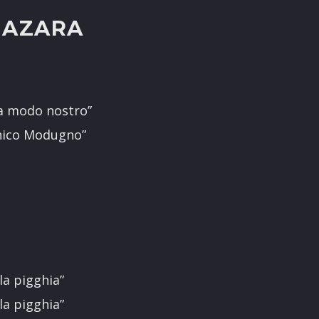
 MAZARA
 a modo nostro”
nico Modugno”
la pigghia”
la pigghia”