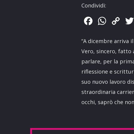
Condividi:
Facebook
WhatsApp
Copy
Link
“A dicembre arriva i
Vero, sincero, fatto
parlare, per la prima
riflessione e scrittu
suo nuovo lavoro di
straordinaria carrier
occhi, saprò che nom