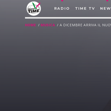
RADIO
TIME TV
NEW
HOME
/
MUSICA
/ A DICEMBRE ARRIVA IL NU
O