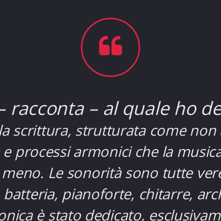
– racconta – al quale ho d
lla scrittura, strutturata come n
 e processi armonici che la musi
 meno. Le sonorità sono tutte vere
batteria, pianoforte, chitarre, archi
ttronica è stato dedicato, esclusivam