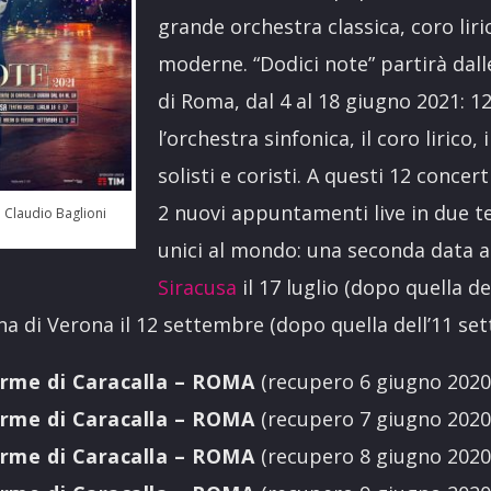
grande orchestra classica, coro liri
moderne. “Dodici note” partirà dall
di Roma, dal 4 al 18 giugno 2021: 1
l’orchestra sinfonica, il coro lirico,
solisti e coristi. A questi 12 concer
2 nuovi appuntamenti live in due te
i Claudio Baglioni
unici al mondo: una seconda data 
Siracusa
il 17 luglio (dopo quella de
na di Verona il 12 settembre (dopo quella dell’11 se
erme di Caracalla – ROMA
(recupero 6 giugno 2020
erme di Caracalla – ROMA
(recupero 7 giugno 2020
erme di Caracalla – ROMA
(recupero 8 giugno 2020