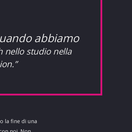
 quando abbiamo
 nello studio nella
ion.”
 la fine di una
con noi. Non