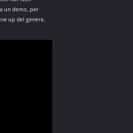
ra un demo, per
ine up del genere,