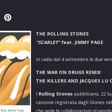
Twitter
Pinterest
THE ROLLING STONES
“SCARLET”
feat. JIMMY PAGE
In radio dal 4 settembre le due ver
THE WAR ON DRUGS REMIX
THE KILLERS AND JACQUES LU 
I
Rolling Stones
pubblicano, 22 lug
canzone registrata dagli Stones nel
che vede le collaborazioni straordi
s feat. Jimmy Page