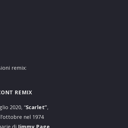
sioni remix:
CONT REMIX
lio 2020, “
Scarlet”
,
l’ottobre nel 1974
narie di
Jimmy Page