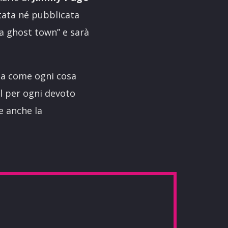
ltata né pubblicata
 a ghost town” e sarà
osa come ogni cosa
al per ogni devoto
e anche la