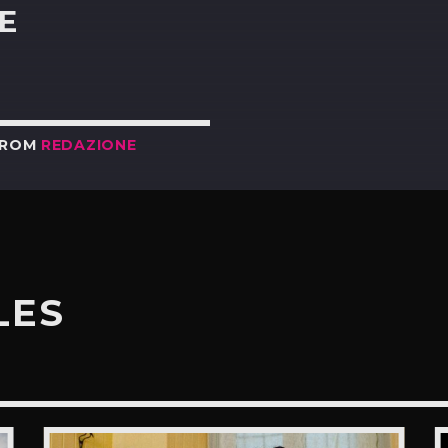
E
FROM
REDAZIONE
LES